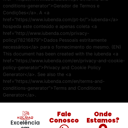
conditions-generator”>Gerador de Termos e
Condições</a>. A <a
href=”https://www.iubenda.com/pt-br/”>iubenda</a>
hospeda este conteúdo e apenas coleta <a
href=”http://www.iubenda.com/privacy-
policy/78216879″>Dados Pessoais estritamente
necessários</a> para o fornecimento do mesmo. (EN)
This document has been created with the iubenda <a
href=”https://www.iubenda.com/en/privacy-and-cookie-
policy-generator”>Privacy and Cookie Policy
Generator</a>. See also the <a
href=”https://www.iubenda.com/en/terms-and-
conditions-generator”>Terms and Conditions
Generator</a>.
Fale
Onde
Conosco
Estamos?
Excelência