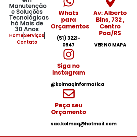
em
Manutenção
e Soluções
Whats
Av: Alberto
Tecnológicas
para
Bins, 732 ,
há Mais de
Orçamentos
Centro
30 Anos
Poa/RS
Home
Serviços
(51) 3221-
Contato
0947
VER NO MAPA
Siga no
Instagram
@kolmaqinformatica
Peça seu
Orçamento
sac.kolmaq@hotmail.com