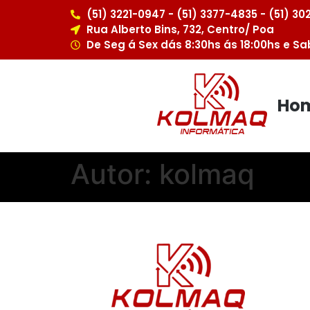
(51) 3221-0947 - (51) 3377-4835 - (51) 3
Rua Alberto Bins, 732, Centro/ Poa
De Seg á Sex dás 8:30hs ás 18:00hs e Sa
Ho
Autor:
kolmaq