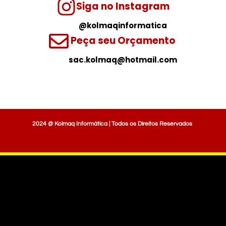
Siga no Instagram
@kolmaqinformatica
Peça seu Orçamento
sac.kolmaq@hotmail.com
2024 @ Kolmaq Informática | Todos os Direitos Reservados