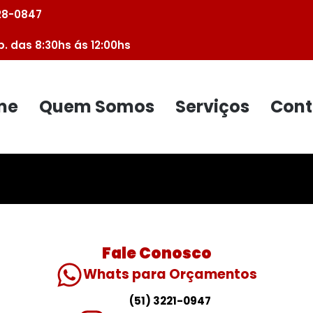
028-0847
b. das 8:30hs ás 12:00hs
me
Quem Somos
Serviços
Cont
Fale Conosco
Whats para Orçamentos
(51) 3221-0947