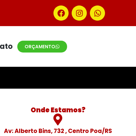
ato
ORÇAMENTO
Onde Estamos?
Av: Alberto Bins, 732 , Centro Poa/RS